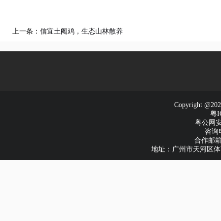
上一条：
信宜土阉鸡，生态山林散养
Copyright
粤I
粤公网安备
咨询电
合作邮箱：e
地址：广州市天河区体育